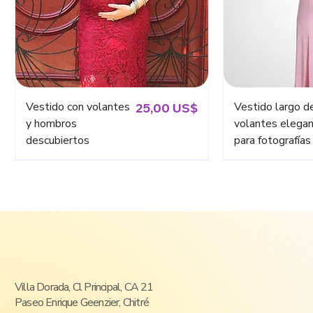
Vestido con volantes
Precio
Vestido largo d
25,00 US$
y hombros
volantes elega
descubiertos
para fotografías
Nuevo
Nuevo
Nuevos
Agregar al carrito
Agregar al carrito
Agregar
Agregar
Villa Dorada, Cl Principal, CA 21
Paseo Enrique Geenzier, Chitré