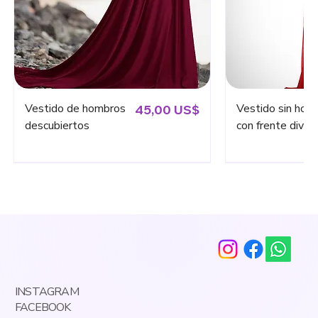
Vestido de hombros
Precio
Vestido sin hom
45,00 US$
descubiertos
con frente dividi
Nuevo
Nuevo
Nuevo
Agregar al carrito
Agregar al carrito
Agregar
Agregar
INSTAGRAM
FACEBOOK