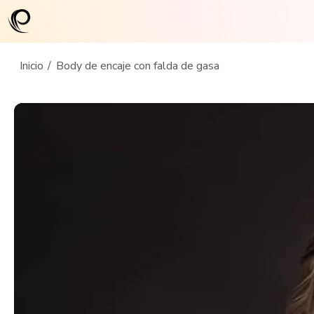
Inicio
/
Body de encaje con falda de gasa